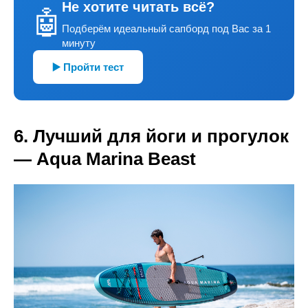
Не хотите читать всё?
🤖
Подберём идеальный сапборд под Вас за 1
минуту
▶️ Пройти тест
6. Лучший для йоги и прогулок
— Aqua Marina Beast