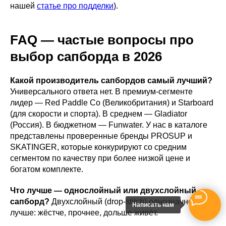
нашей
статье про подделки
).
FAQ — частые вопросы про
выбор сапборда в 2026
Какой производитель сапбордов самый лучший?
Универсального ответа нет. В премиум-сегменте
лидер — Red Paddle Co (Великобритания) и Starboard
(для скорости и спорта). В среднем — Gladiator
(Россия). В бюджетном — Funwater. У нас в каталоге
представлены проверенные бренды PROSUP и
SKATINGER, которые конкурируют со средним
сегментом по качеству при более низкой цене и
богатом комплекте.
Что лучше — однослойный или двухслойный
сапборд?
Двухслойный (drop-stitch) однозначно
Написать нам
лучше: жёстче, прочнее, дольше живёт.