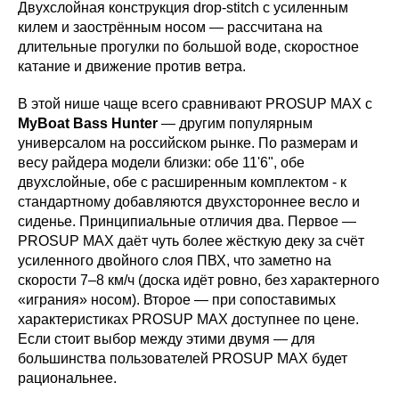
Двухслойная конструкция drop-stitch с усиленным
килем и заострённым носом — рассчитана на
длительные прогулки по большой воде, скоростное
катание и движение против ветра.
В этой нише чаще всего сравнивают PROSUP MAX с
MyBoat Bass Hunter
— другим популярным
универсалом на российском рынке. По размерам и
весу райдера модели близки: обе 11'6", обе
двухслойные, обе с расширенным комплектом - к
стандартному добавляются двухстороннее весло и
сиденье. Принципиальные отличия два. Первое —
PROSUP MAX даёт чуть более жёсткую деку за счёт
усиленного двойного слоя ПВХ, что заметно на
скорости 7–8 км/ч (доска идёт ровно, без характерного
«играния» носом). Второе — при сопоставимых
характеристиках PROSUP MAX доступнее по цене.
Если стоит выбор между этими двумя — для
большинства пользователей PROSUP MAX будет
рациональнее.