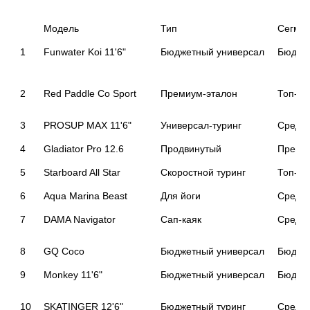
Модель
Тип
Сегме
1
Funwater Koi 11'6"
Бюджетный универсал
Бюдже
2
Red Paddle Co Sport
Премиум-эталон
Топ-п
3
PROSUP MAX 11'6"
Универсал-туринг
Средн
4
Gladiator Pro 12.6
Продвинутый
Преми
5
Starboard All Star
Скоростной туринг
Топ-п
6
Aqua Marina Beast
Для йоги
Средн
7
DAMA Navigator
Сап-каяк 
Средн
8
GQ Coco
Бюджетный универсал
Бюдже
9
Monkey 11'6"
Бюджетный универсал
Бюдже
10
SKATINGER 12'6"
Бюджетный туринг
Средн