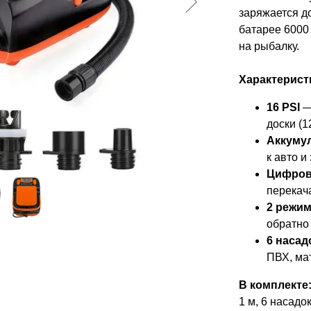
заряжается до
батарее 6000 
на рыбалку.
Характерист
16 PSI
—
доски (1
Аккуму
к авто и
Цифров
перекач
2 режи
обратно
6 насад
ПВХ, ма
В комплекте
1 м, 6 насадо