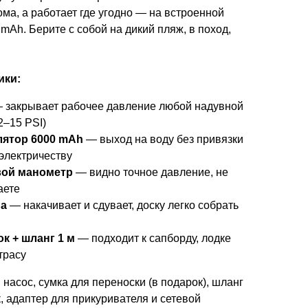
ма, а работает где угодно — на встроенной
mAh. Берите с собой на дикий пляж, в поход,
ики:
 закрывает рабочее давление любой надувной
2–15 PSI)
лятор 6000 mAh
— выход на воду без привязки
 электричеству
ой манометр
— видно точное давление, не
аете
ма
— накачивает и сдувает, доску легко собрать
ок + шланг 1 м
— подходит к сапборду, лодке
трасу
:
насос, сумка для переноски (в подарок), шланг
к, адаптер для прикуривателя и сетевой