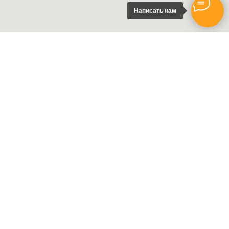
Написать нам
Instagram
Принадлежит компании Meta, признанной
экстремистской организацией и запрещённой в РФ