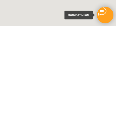
Написать нам
Instagram
Принадлежит компании Meta, признанной
экстремистской организацией и запрещённой в РФ