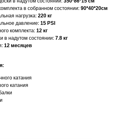
доски в надутом состоянии:
350*86*15 см
комплекта в собранном состоянии:
90*40*20см
льная нагрузка:
220 кг
льное давление:
15 PSI
ного комплекта:
12 кг
ки в надутом состоянии:
7.8 кг
я:
12 месяцев
я:
чного катания
вого катания
балки
и