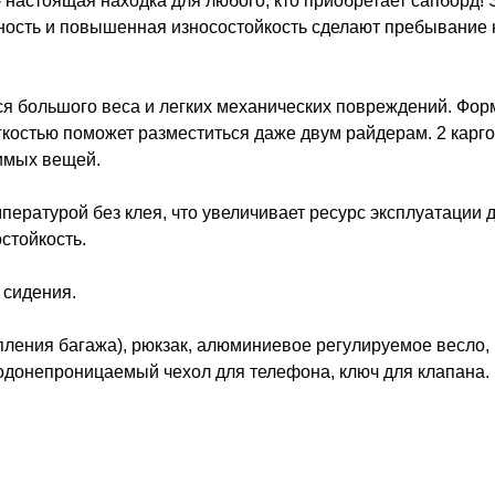
настоящая находка для любого, кто приобретает сапборд! 
ность и повышенная износостойкость сделают пребывание 
ся большого веса и легких механических повреждений. Фор
костью поможет разместиться даже двум райдерам. 2 карго-
имых вещей.
пературой без клея, что увеличивает ресурс эксплуатации 
стойкость.
 сидения.
пления багажа), рюкзак, алюминиевое регулируемое весло, 
одонепроницаемый чехол для телефона, ключ для клапана.