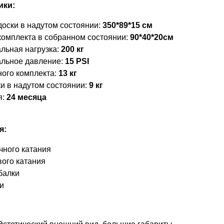
ики:
доски в надутом состоянии:
350*89*15 см
комплекта в собранном состоянии:
90*40*20см
льная нагрузка:
200 кг
льное давление:
15 PSI
ного комплекта:
13 кг
ки в надутом состоянии:
9 кг
я:
24 месяца
я:
чного катания
вого катания
балки
и