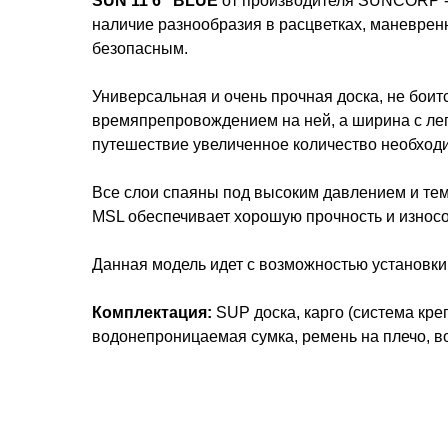
SUN 11'6" BLUE
от производителя SUNCORP - 
наличие разнообразия в расцветках, маневрен
безопасным.
Универсальная и очень прочная доска, не боит
времяпрепровождением на ней, а ширина с лег
путешествие увеличенное количество необход
Все слои спаяны под высоким давлением и тем
MSL обеспечивает хорошую прочность и износо
Данная модель идет с возможностью установки
Комплектация:
SUP доска, карго (система кре
водонепроницаемая сумка, ремень на плечо, в