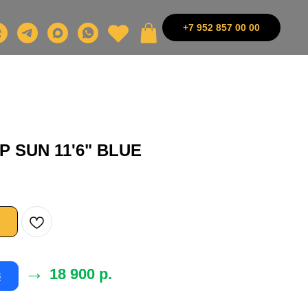
+7 952 857 00 00
 SUN 11'6" BLUE
→
18 900 р.
-
З