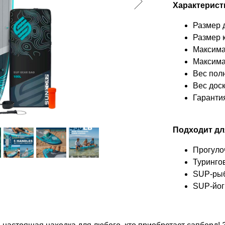
Характерист
Размер 
Размер 
Максима
Максима
Вес пол
Вес дос
Гаранти
Подходит дл
Прогуло
Туринго
SUP-ры
SUP-йог